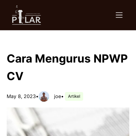
Skip
to
content
Cara Mengurus NPWP
CV
May 8, 2023
•
joe
•
Artikel