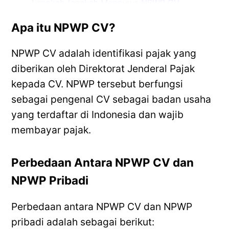
Langkah-langkah Mengurus NPWP CV
Biaya dan Waktu yang Diperlukan
Apa itu NPWP CV?
Mengurus NPWP CV secara Online
Keuntungan Memiliki NPWP CV
NPWP CV adalah identifikasi pajak yang
Sanksi Jika Tidak Mengurus NPWP CV
Kesimpulan
diberikan oleh Direktorat Jenderal Pajak
FAQ
kepada CV. NPWP tersebut berfungsi
sebagai pengenal CV sebagai badan usaha
yang terdaftar di Indonesia dan wajib
membayar pajak.
Perbedaan Antara NPWP CV dan
NPWP Pribadi
Perbedaan antara NPWP CV dan NPWP
pribadi adalah sebagai berikut: