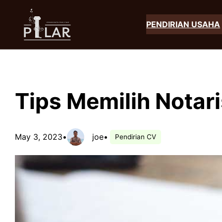
Skip
to
PENDIRIAN USAHA
content
Tips Memilih Notar
May 3, 2023
•
joe
•
Pendirian CV