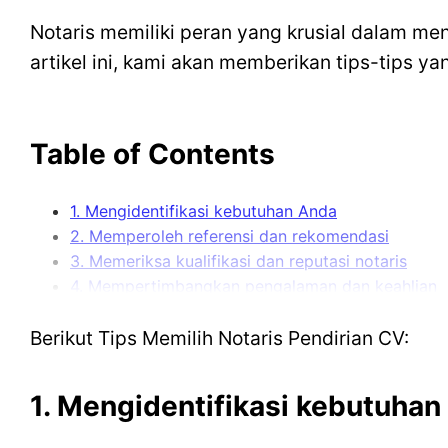
Notaris memiliki peran yang krusial dalam m
artikel ini, kami akan memberikan tips-tips 
Table of Contents
1. Mengidentifikasi kebutuhan Anda
2. Memperoleh referensi dan rekomendasi
3. Memeriksa kualifikasi dan reputasi notaris
4. Mempertimbangkan pengalaman dan keahlian
5. Membandingkan tarif notaris
6. Memastikan ketersediaan dan komunikasi yang
Berikut Tips Memilih Notaris Pendirian CV:
7. Memeriksa kemampuan bahasa
8. Mempertimbangkan lokasi notaris
1. Mengidentifikasi kebutuhan
9. Memahami peran dan tanggung jawab notaris
10. Mengikuti intuisi dan kepercayaan Anda