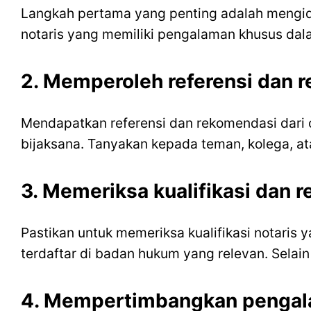
11. Melakukan pertemuan konsultasi
Langkah pertama yang penting adalah mengid
12. Memahami prosedur pendirian CV
notaris yang memiliki pengalaman khusus da
13. Memeriksa fleksibilitas jadwal
14. Meminta kontrak jasa yang jelas
2. Memperoleh referensi dan 
15. Melakukan evaluasi pasca pendirian CV
Kesimpulan
FAQs (Pertanyaan Umum)
Mendapatkan referensi dan rekomendasi dari
bijaksana. Tanyakan kepada teman, kolega, a
3. Memeriksa kualifikasi dan r
Pastikan untuk memeriksa kualifikasi notaris 
terdaftar di badan hukum yang relevan. Selain 
4. Mempertimbangkan pengal