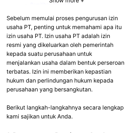
Show more +
Pemilihan Nama PT
Penyusunan Anggaran Dasar PT
Sebelum memulai proses pengurusan izin
2. Persiapan Dokumen
usaha PT, penting untuk memahami apa itu
Persiapan Dokumen Persyaratan Izin
Usaha
izin usaha PT. Izin usaha PT adalah izin
Persiapan Dokumen Pendukung Lainnya
resmi yang dikeluarkan oleh pemerintah
3. Pendaftaran PT
kepada suatu perusahaan untuk
Mendaftar di Sistem OSS (Online Single
menjalankan usaha dalam bentuk perseroan
Submission)
terbatas. Izin ini memberikan kepastian
Mengisi Formulir Pendaftaran
Melengkapi Persyaratan Dokumen
hukum dan perlindungan hukum kepada
4. Pembayaran dan Verifikasi
perusahaan yang bersangkutan.
Pembayaran Biaya Pendaftaran
Verifikasi Dokumen
Berikut langkah-langkahnya secara lengkap
Pemeriksaan Lapangan
kami sajikan untuk Anda.
5. Pengambilan Keputusan
Keputusan Izin Usaha
Penerimaan atau Penolakan Izin