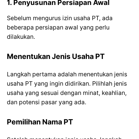
1. Penyusunan Persiapan Awal
6. Pengesahan Akta Pendirian
Pembuatan Akta Pendirian PT
Sebelum mengurus izin usaha PT, ada
Pengesahan Akta Pendirian
beberapa persiapan awal yang perlu
Penerbitan Tanda Daftar Perusahaan
dilakukan.
(TDP)
FAQ
Menentukan Jenis Usaha PT
Langkah pertama adalah menentukan jenis
usaha PT yang ingin didirikan. Pilihlah jenis
usaha yang sesuai dengan minat, keahlian,
dan potensi pasar yang ada.
Pemilihan Nama PT