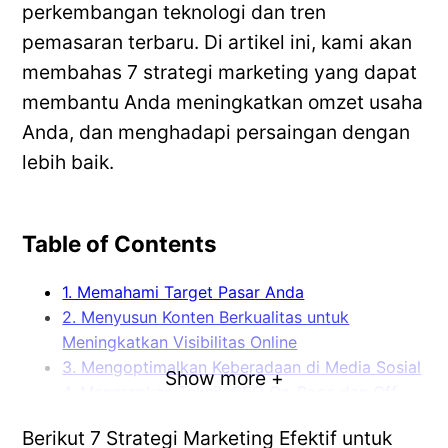
perkembangan teknologi dan tren
pemasaran terbaru. Di artikel ini, kami akan
membahas 7 strategi marketing yang dapat
membantu Anda meningkatkan omzet usaha
Anda, dan menghadapi persaingan dengan
lebih baik.
Table of Contents
1. Memahami Target Pasar Anda
2. Menyusun Konten Berkualitas untuk
Meningkatkan Visibilitas Online
3. Mengoptimalkan Keberadaan di Media Sosial
Show more +
4. Menerapkan Teknik SEO On-Page dan Off-
Page
Berikut 7 Strategi Marketing Efektif untuk
5. Membangun Hubungan dengan Pelanggan