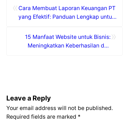
«
Cara Membuat Laporan Keuangan PT
yang Efektif: Panduan Lengkap untuk
Sukses Finansial Perusahaan
»
15 Manfaat Website untuk Bisnis:
Meningkatkan Keberhasilan dan
Pengaruh Online
Leave a Reply
Your email address will not be published.
Required fields are marked
*