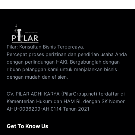
Pilar: Konsultan Bisnis Terpercaya.
Percepat proses perizinan dan pendirian usaha Anda
dengan perlindungan HAKI. Bergabunglah dengan
ribuan pelanggan kami untuk menjalankan bisnis
dengan mudah dan efisien.
CV. PILAR ADHI KARYA (PilarGroup.net) terdaftar di
Kementerian Hukum dan HAM RI, dengan SK Nomor
AHU-0036209-AH.01.14 Tahun 2021
Get To Know Us