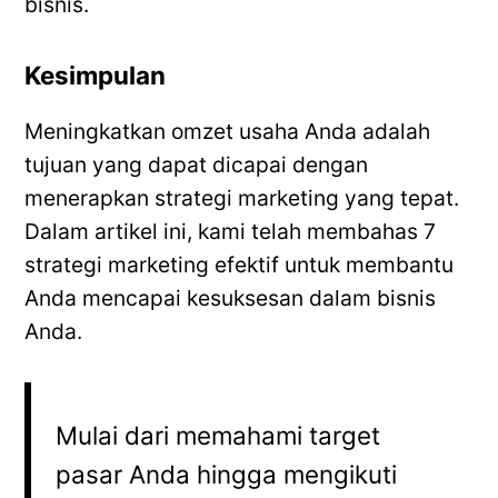
bisnis.
Kesimpulan
Meningkatkan omzet usaha Anda adalah
tujuan yang dapat dicapai dengan
menerapkan strategi marketing yang tepat.
Dalam artikel ini, kami telah membahas 7
strategi marketing efektif untuk membantu
Anda mencapai kesuksesan dalam bisnis
Anda.
Mulai dari memahami target
pasar Anda hingga mengikuti