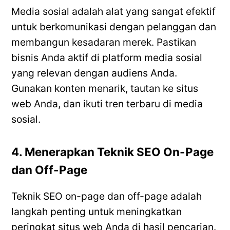
Media sosial adalah alat yang sangat efektif
untuk berkomunikasi dengan pelanggan dan
membangun kesadaran merek. Pastikan
bisnis Anda aktif di platform media sosial
yang relevan dengan audiens Anda.
Gunakan konten menarik, tautan ke situs
web Anda, dan ikuti tren terbaru di media
sosial.
4. Menerapkan Teknik SEO On-Page
dan Off-Page
Teknik SEO on-page dan off-page adalah
langkah penting untuk meningkatkan
peringkat situs web Anda di hasil pencarian.