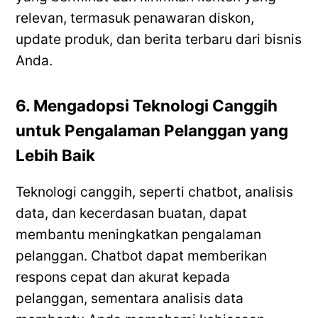
relevan, termasuk penawaran diskon,
update produk, dan berita terbaru dari bisnis
Anda.
6. Mengadopsi Teknologi Canggih
untuk Pengalaman Pelanggan yang
Lebih Baik
Teknologi canggih, seperti chatbot, analisis
data, dan kecerdasan buatan, dapat
membantu meningkatkan pengalaman
pelanggan. Chatbot dapat memberikan
respons cepat dan akurat kepada
pelanggan, sementara analisis data