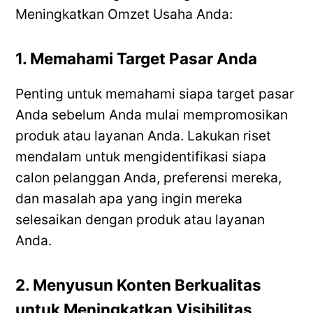
Meningkatkan Omzet Usaha Anda:
melalui Email Marketing
6. Mengadopsi Teknologi Canggih untuk
Pengalaman Pelanggan yang Lebih Baik
1. Memahami Target Pasar Anda
7. Mengikuti Tren Pemasaran Influencer
Kesimpulan
Penting untuk memahami siapa target pasar
FAQ
Anda sebelum Anda mulai mempromosikan
produk atau layanan Anda. Lakukan riset
mendalam untuk mengidentifikasi siapa
calon pelanggan Anda, preferensi mereka,
dan masalah apa yang ingin mereka
selesaikan dengan produk atau layanan
Anda.
2. Menyusun Konten Berkualitas
untuk Meningkatkan Visibilitas