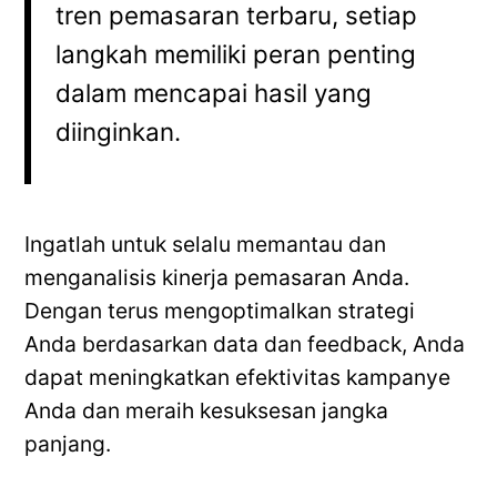
tren pemasaran terbaru, setiap
langkah memiliki peran penting
dalam mencapai hasil yang
diinginkan.
Ingatlah untuk selalu memantau dan
menganalisis kinerja pemasaran Anda.
Dengan terus mengoptimalkan strategi
Anda berdasarkan data dan feedback, Anda
dapat meningkatkan efektivitas kampanye
Anda dan meraih kesuksesan jangka
panjang.