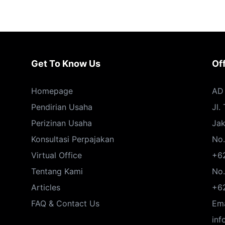
Get To Know Us
Of
Homepage
AD 
Pendirian Usaha
Jl.
Perizinan Usaha
Jak
Konsultasi Perpajakan
No.
Virtual Office
+6
Tentang Kami
No
Articles
+6
FAQ & Contact Us
Ema
inf