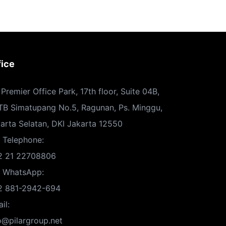
fice
Premier Office Park, 17th floor, Suite 04B,
 TB Simatupang No.5, Ragunan, Ps. Minggu,
arta Selatan, DKI Jakarta 12550
 Telephone:
2 21 22708806
. WhatsApp:
2 881-2942-694
il:
o@pilargroup.net